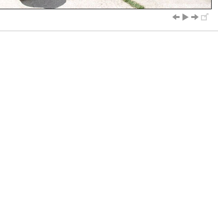
© http://dlkarpitos.hu