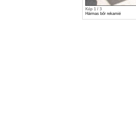
Kép 1 / 3
Hármas bőr rekamié