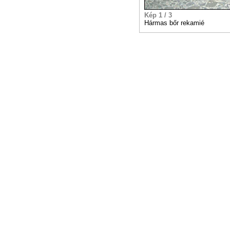
Kép 1 / 3
Hármas bőr rekamié