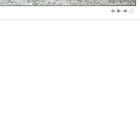
© http://dlkarpitos.hu