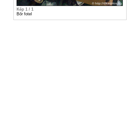
© http://dlkarpitos.hu
Kép 1 / 1
Bőr fotel