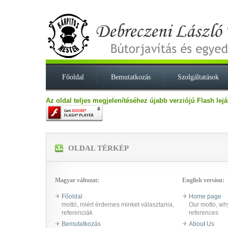
Főoldal
Bemutatkozás
Szolgáltatások
Az oldal teljes megjelenítéséhez újabb verziójú Flash lej
OLDAL TÉRKÉP
Magyar változat:
English version:
Főoldal
Home page
mottó, miért érdemes minket választania,
Our motto, wh
referenciák
references
Bemutatkozás
About Us